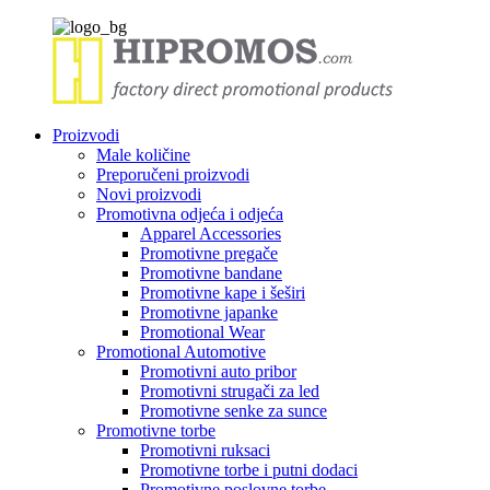
Proizvodi
Male količine
Preporučeni proizvodi
Novi proizvodi
Promotivna odjeća i odjeća
Apparel Accessories
Promotivne pregače
Promotivne bandane
Promotivne kape i šeširi
Promotivne japanke
Promotional Wear
Promotional Automotive
Promotivni auto pribor
Promotivni strugači za led
Promotivne senke za sunce
Promotivne torbe
Promotivni ruksaci
Promotivne torbe i putni dodaci
Promotivne poslovne torbe