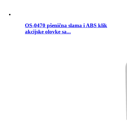
OS-0470 pšenična slama i ABS klik
akcijske olovke sa...