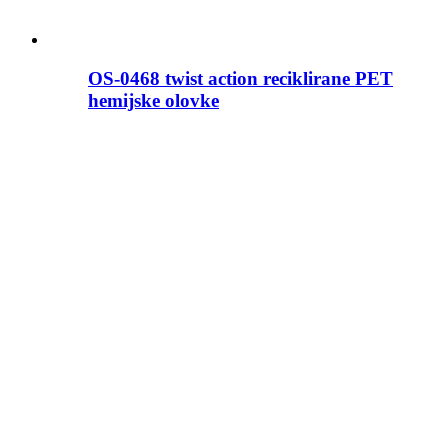
OS-0468 twist action reciklirane PET
hemijske olovke