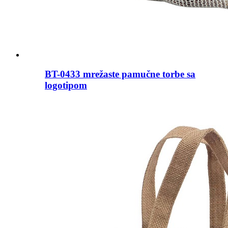
BT-0433 mrežaste pamučne torbe sa
logotipom