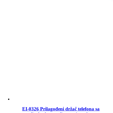
EI-0326 Prilagođeni držač telefona sa