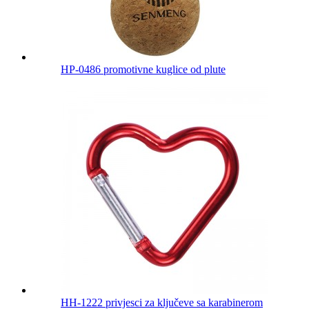
HP-0486 promotivne kuglice od plute
HH-1222 privjesci za ključeve sa karabinerom