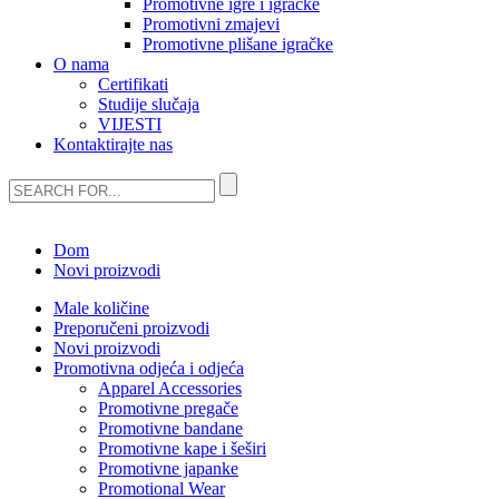
Promotivne igre i igračke
Promotivni zmajevi
Promotivne plišane igračke
O nama
Certifikati
Studije slučaja
VIJESTI
Kontaktirajte nas
Dom
Novi proizvodi
Male količine
Preporučeni proizvodi
Novi proizvodi
Promotivna odjeća i odjeća
Apparel Accessories
Promotivne pregače
Promotivne bandane
Promotivne kape i šeširi
Promotivne japanke
Promotional Wear