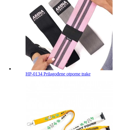
HP-0134 Prilagođene otporne trake