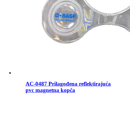
AC-0487 Prilagođena reflektirajuća
pvc magnetna kopča