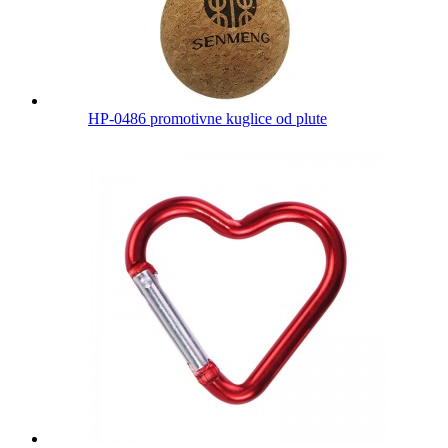
HP-0486 promotivne kuglice od plute