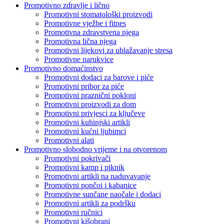
Promotivno zdravlje i lično
Promotivni stomatološki proizvodi
Promotivne vježbe i fitnes
Promotivna zdravstvena njega
Promotivna lična njega
Promotivni lijekovi za ublažavanje stresa
Promotivne narukvice
Promotivno domaćinstvo
Promotivni dodaci za barove i piće
Promotivni pribor za piće
Promotivni praznični pokloni
Promotivni proizvodi za dom
Promotivni privjesci za ključeve
Promotivni kuhinjski artikli
Promotivni kućni ljubimci
Promotivni alati
Promotivno slobodno vrijeme i na otvorenom
Promotivni pokrivači
Promotivni kamp i piknik
Promotivni artikli na naduvavanje
Promotivni pončoi i kabanice
Promotivne sunčane naočale i dodaci
Promotivni artikli za podršku
Promotivni ručnici
Promotivni kišobrani