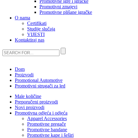
Promotivne igre i igračke
Promotivni zmajevi
Promotivne plišane igračke
O nama
Certifikati
Studije slučaja
VIJESTI
Kontaktiraj nas
Dom
Proizvodi
Promotional Automotive
Promotivni strugači za led
Male količine
Preporučeni proizvodi
Novi proizvodi
Promotivna odjeća i odjeća
Apparel Accessories
Promotivne pregače
Promotivne bandane
Promotivne kape i šeširi