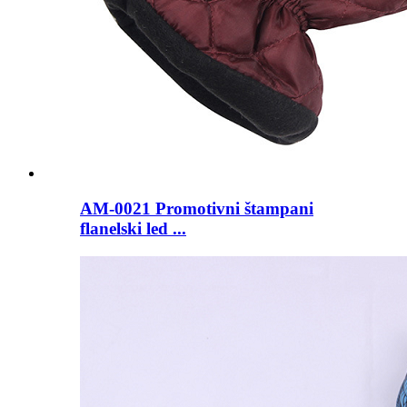
AM-0021 Promotivni štampani
flanelski led ...