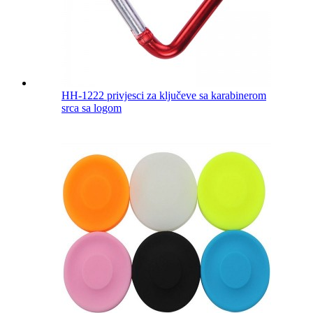
HH-1222 privjesci za ključeve sa karabinerom
srca sa logom