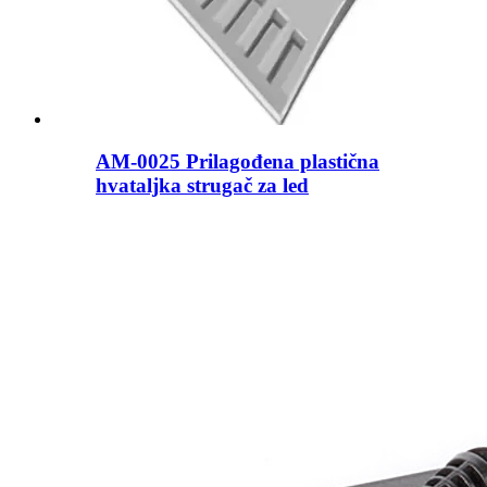
AM-0025 Prilagođena plastična
hvataljka strugač za led