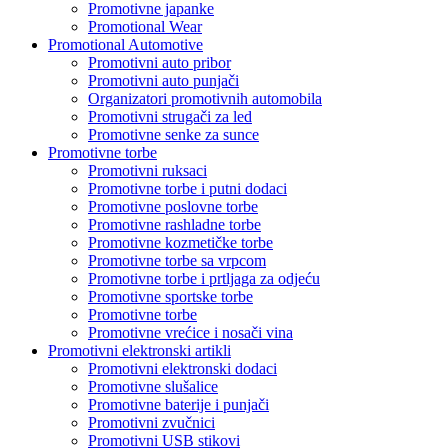
Promotivne japanke
Promotional Wear
Promotional Automotive
Promotivni auto pribor
Promotivni auto punjači
Organizatori promotivnih automobila
Promotivni strugači za led
Promotivne senke za sunce
Promotivne torbe
Promotivni ruksaci
Promotivne torbe i putni dodaci
Promotivne poslovne torbe
Promotivne rashladne torbe
Promotivne kozmetičke torbe
Promotivne torbe sa vrpcom
Promotivne torbe i prtljaga za odjeću
Promotivne sportske torbe
Promotivne torbe
Promotivne vrećice i nosači vina
Promotivni elektronski artikli
Promotivni elektronski dodaci
Promotivne slušalice
Promotivne baterije i punjači
Promotivni zvučnici
Promotivni USB stikovi