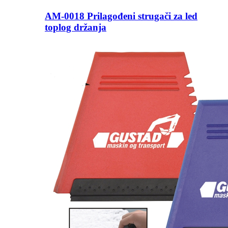
AM-0018 Prilagođeni strugači za led
toplog držanja