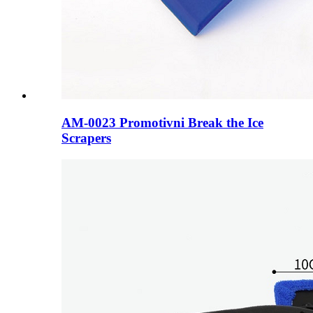
AM-0023 Promotivni Break the Ice
Scrapers