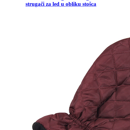
strugači za led u obliku stošca