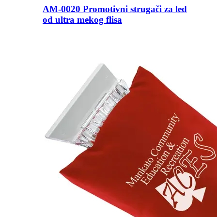
AM-0020 Promotivni strugači za led
od ultra mekog flisa