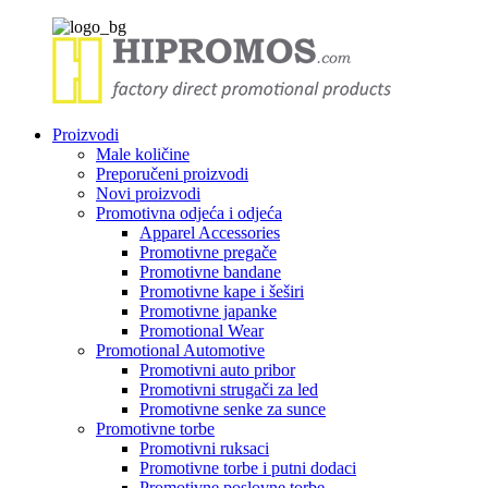
Proizvodi
Male količine
Preporučeni proizvodi
Novi proizvodi
Promotivna odjeća i odjeća
Apparel Accessories
Promotivne pregače
Promotivne bandane
Promotivne kape i šeširi
Promotivne japanke
Promotional Wear
Promotional Automotive
Promotivni auto pribor
Promotivni strugači za led
Promotivne senke za sunce
Promotivne torbe
Promotivni ruksaci
Promotivne torbe i putni dodaci
Promotivne poslovne torbe