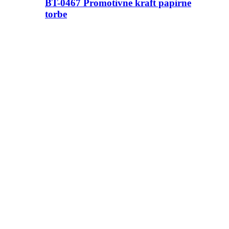
BT-0467 Promotivne kraft papirne
torbe