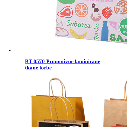
BT-0570 Promotivne laminirane
tkane torbe