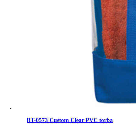
BT-0573 Custom Clear PVC torba