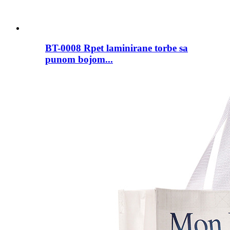
BT-0008 Rpet laminirane torbe sa
punom bojom...