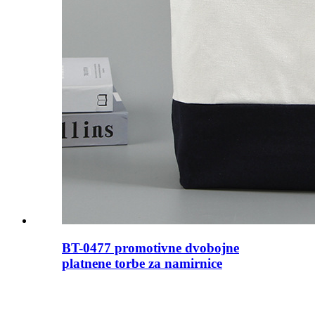
BT-0477 promotivne dvobojne
platnene torbe za namirnice