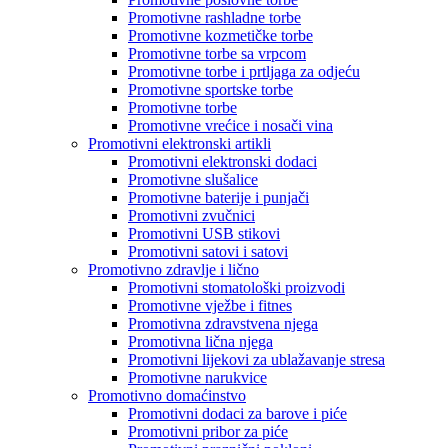
Promotivne rashladne torbe
Promotivne kozmetičke torbe
Promotivne torbe sa vrpcom
Promotivne torbe i prtljaga za odjeću
Promotivne sportske torbe
Promotivne torbe
Promotivne vrećice i nosači vina
Promotivni elektronski artikli
Promotivni elektronski dodaci
Promotivne slušalice
Promotivne baterije i punjači
Promotivni zvučnici
Promotivni USB stikovi
Promotivni satovi i satovi
Promotivno zdravlje i lično
Promotivni stomatološki proizvodi
Promotivne vježbe i fitnes
Promotivna zdravstvena njega
Promotivna lična njega
Promotivni lijekovi za ublažavanje stresa
Promotivne narukvice
Promotivno domaćinstvo
Promotivni dodaci za barove i piće
Promotivni pribor za piće