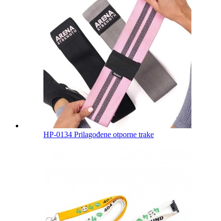
HP-0134 Prilagođene otporne trake