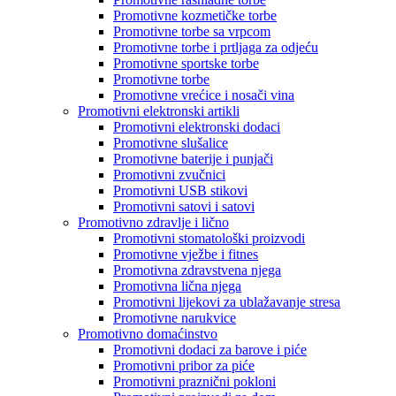
Promotivne kozmetičke torbe
Promotivne torbe sa vrpcom
Promotivne torbe i prtljaga za odjeću
Promotivne sportske torbe
Promotivne torbe
Promotivne vrećice i nosači vina
Promotivni elektronski artikli
Promotivni elektronski dodaci
Promotivne slušalice
Promotivne baterije i punjači
Promotivni zvučnici
Promotivni USB stikovi
Promotivni satovi i satovi
Promotivno zdravlje i lično
Promotivni stomatološki proizvodi
Promotivne vježbe i fitnes
Promotivna zdravstvena njega
Promotivna lična njega
Promotivni lijekovi za ublažavanje stresa
Promotivne narukvice
Promotivno domaćinstvo
Promotivni dodaci za barove i piće
Promotivni pribor za piće
Promotivni praznični pokloni