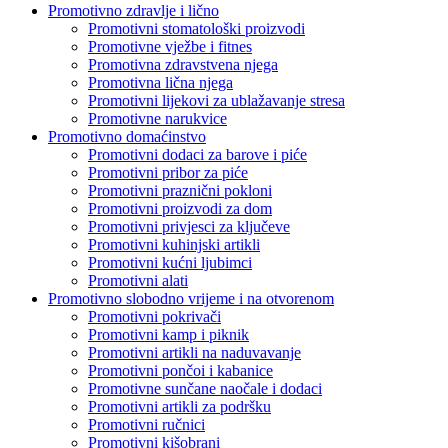
Promotivno zdravlje i lično
Promotivni stomatološki proizvodi
Promotivne vježbe i fitnes
Promotivna zdravstvena njega
Promotivna lična njega
Promotivni lijekovi za ublažavanje stresa
Promotivne narukvice
Promotivno domaćinstvo
Promotivni dodaci za barove i piće
Promotivni pribor za piće
Promotivni praznični pokloni
Promotivni proizvodi za dom
Promotivni privjesci za ključeve
Promotivni kuhinjski artikli
Promotivni kućni ljubimci
Promotivni alati
Promotivno slobodno vrijeme i na otvorenom
Promotivni pokrivači
Promotivni kamp i piknik
Promotivni artikli na naduvavanje
Promotivni pončoi i kabanice
Promotivne sunčane naočale i dodaci
Promotivni artikli za podršku
Promotivni ručnici
Promotivni kišobrani