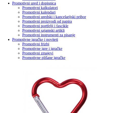
Promotivni ured i dopisnica
Promotivni kalkulatori
Promotivni kalendari
Promotivni uredski i kancelarijski pribor
Promotivni proizvodi od papira
Promotivni portfelji i fascikle
Promotivni sajamski artikli
Promotivni instrumenti za pisanje
Promotivne igračke i noviteti
Promotivni frizbi
Promotivne igre i igračke
Promotivni zmajevi
Promotivne plišane igračke