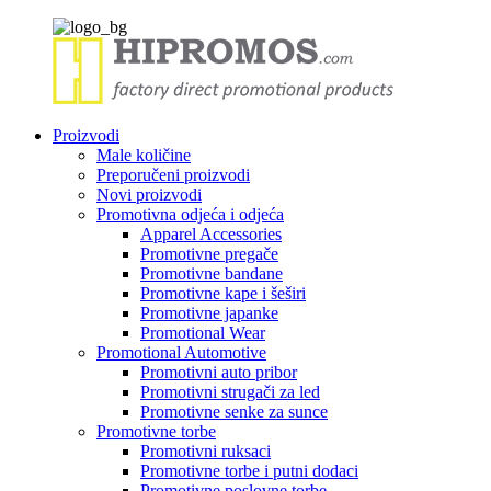
Proizvodi
Male količine
Preporučeni proizvodi
Novi proizvodi
Promotivna odjeća i odjeća
Apparel Accessories
Promotivne pregače
Promotivne bandane
Promotivne kape i šeširi
Promotivne japanke
Promotional Wear
Promotional Automotive
Promotivni auto pribor
Promotivni strugači za led
Promotivne senke za sunce
Promotivne torbe
Promotivni ruksaci
Promotivne torbe i putni dodaci
Promotivne poslovne torbe