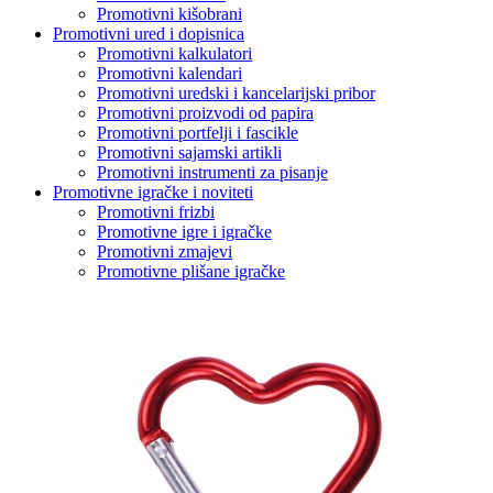
Promotivni kišobrani
Promotivni ured i dopisnica
Promotivni kalkulatori
Promotivni kalendari
Promotivni uredski i kancelarijski pribor
Promotivni proizvodi od papira
Promotivni portfelji i fascikle
Promotivni sajamski artikli
Promotivni instrumenti za pisanje
Promotivne igračke i noviteti
Promotivni frizbi
Promotivne igre i igračke
Promotivni zmajevi
Promotivne plišane igračke