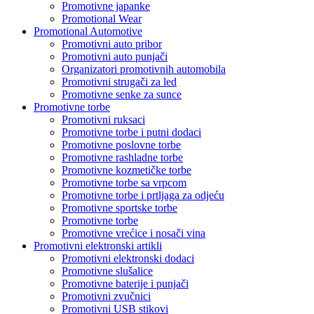
Promotivne japanke
Promotional Wear
Promotional Automotive
Promotivni auto pribor
Promotivni auto punjači
Organizatori promotivnih automobila
Promotivni strugači za led
Promotivne senke za sunce
Promotivne torbe
Promotivni ruksaci
Promotivne torbe i putni dodaci
Promotivne poslovne torbe
Promotivne rashladne torbe
Promotivne kozmetičke torbe
Promotivne torbe sa vrpcom
Promotivne torbe i prtljaga za odjeću
Promotivne sportske torbe
Promotivne torbe
Promotivne vrećice i nosači vina
Promotivni elektronski artikli
Promotivni elektronski dodaci
Promotivne slušalice
Promotivne baterije i punjači
Promotivni zvučnici
Promotivni USB stikovi