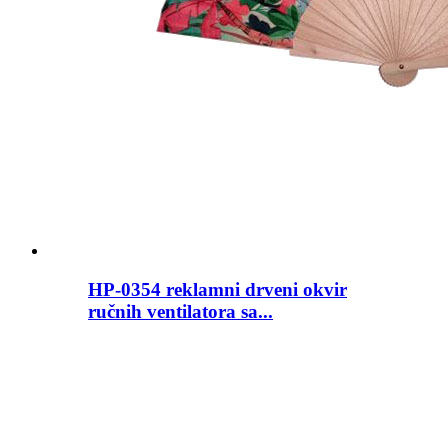
HP-0354 reklamni drveni okvir
ručnih ventilatora sa...