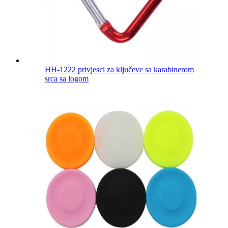
HH-1222 privjesci za ključeve sa karabinerom
srca sa logom