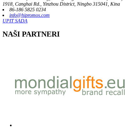
1918, Canghai Rd., Yinzhou District, Ningbo 315041, Kina
86-186 5825 0234
info@hipromos.com
UPIT SADA
NAŠI PARTNERI