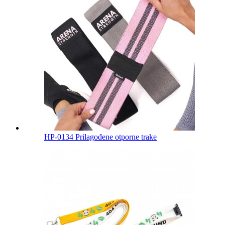
HP-0134 Prilagođene otporne trake