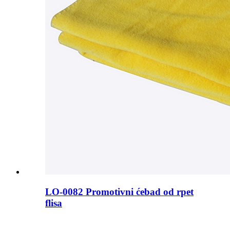
LO-0082 Promotivni ćebad od rpet
flisa