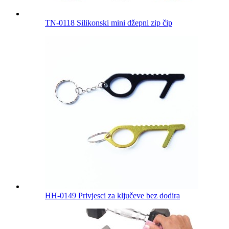
TN-0118 Silikonski mini džepni zip čip
HH-0149 Privjesci za ključeve bez dodira