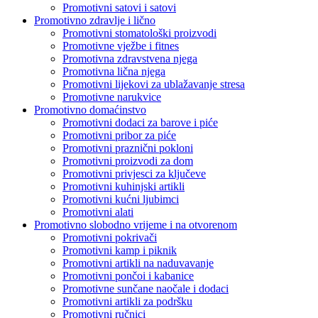
Promotivni satovi i satovi
Promotivno zdravlje i lično
Promotivni stomatološki proizvodi
Promotivne vježbe i fitnes
Promotivna zdravstvena njega
Promotivna lična njega
Promotivni lijekovi za ublažavanje stresa
Promotivne narukvice
Promotivno domaćinstvo
Promotivni dodaci za barove i piće
Promotivni pribor za piće
Promotivni praznični pokloni
Promotivni proizvodi za dom
Promotivni privjesci za ključeve
Promotivni kuhinjski artikli
Promotivni kućni ljubimci
Promotivni alati
Promotivno slobodno vrijeme i na otvorenom
Promotivni pokrivači
Promotivni kamp i piknik
Promotivni artikli na naduvavanje
Promotivni pončoi i kabanice
Promotivne sunčane naočale i dodaci
Promotivni artikli za podršku
Promotivni ručnici