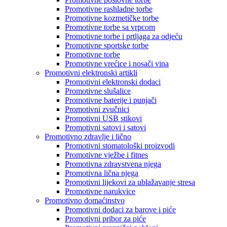
Promotivne rashladne torbe
Promotivne kozmetičke torbe
Promotivne torbe sa vrpcom
Promotivne torbe i prtljaga za odjeću
Promotivne sportske torbe
Promotivne torbe
Promotivne vrećice i nosači vina
Promotivni elektronski artikli
Promotivni elektronski dodaci
Promotivne slušalice
Promotivne baterije i punjači
Promotivni zvučnici
Promotivni USB stikovi
Promotivni satovi i satovi
Promotivno zdravlje i lično
Promotivni stomatološki proizvodi
Promotivne vježbe i fitnes
Promotivna zdravstvena njega
Promotivna lična njega
Promotivni lijekovi za ublažavanje stresa
Promotivne narukvice
Promotivno domaćinstvo
Promotivni dodaci za barove i piće
Promotivni pribor za piće