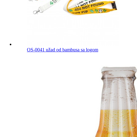
OS-0041 užad od bambusa sa logom