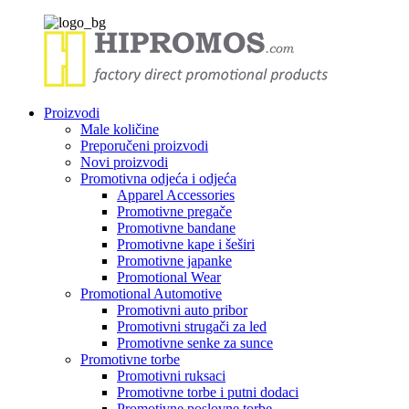
Proizvodi
Male količine
Preporučeni proizvodi
Novi proizvodi
Promotivna odjeća i odjeća
Apparel Accessories
Promotivne pregače
Promotivne bandane
Promotivne kape i šeširi
Promotivne japanke
Promotional Wear
Promotional Automotive
Promotivni auto pribor
Promotivni strugači za led
Promotivne senke za sunce
Promotivne torbe
Promotivni ruksaci
Promotivne torbe i putni dodaci
Promotivne poslovne torbe