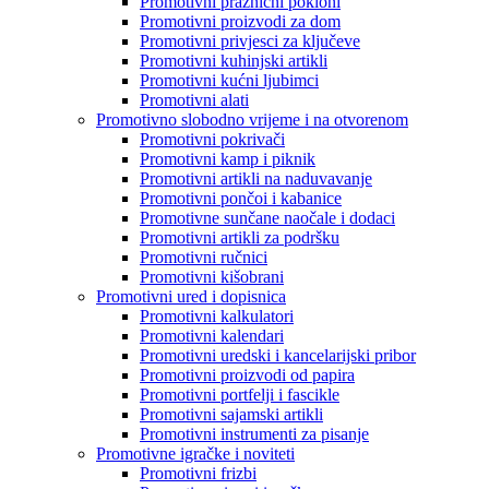
Promotivni praznični pokloni
Promotivni proizvodi za dom
Promotivni privjesci za ključeve
Promotivni kuhinjski artikli
Promotivni kućni ljubimci
Promotivni alati
Promotivno slobodno vrijeme i na otvorenom
Promotivni pokrivači
Promotivni kamp i piknik
Promotivni artikli na naduvavanje
Promotivni pončoi i kabanice
Promotivne sunčane naočale i dodaci
Promotivni artikli za podršku
Promotivni ručnici
Promotivni kišobrani
Promotivni ured i dopisnica
Promotivni kalkulatori
Promotivni kalendari
Promotivni uredski i kancelarijski pribor
Promotivni proizvodi od papira
Promotivni portfelji i fascikle
Promotivni sajamski artikli
Promotivni instrumenti za pisanje
Promotivne igračke i noviteti
Promotivni frizbi