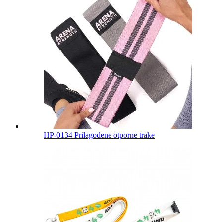
HP-0134 Prilagođene otporne trake