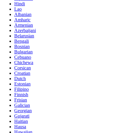
Hindi
Lao
Albanian
Amharic
Armenian
Azerbaijani
Belarusian
Bengali
Bosnian
Bulgarian
Cebuano
Chichewa
Corsican
Croatian
Dutch
Estonian
Filipino
Finnish
Frisian
Galician
Georgian
Gujarati
Haitian
Hausa
Hawaiian