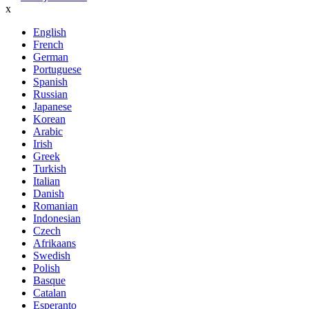
x
English
French
German
Portuguese
Spanish
Russian
Japanese
Korean
Arabic
Irish
Greek
Turkish
Italian
Danish
Romanian
Indonesian
Czech
Afrikaans
Swedish
Polish
Basque
Catalan
Esperanto