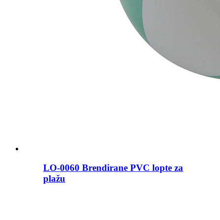
LO-0060 Brendirane PVC lopte za
plažu