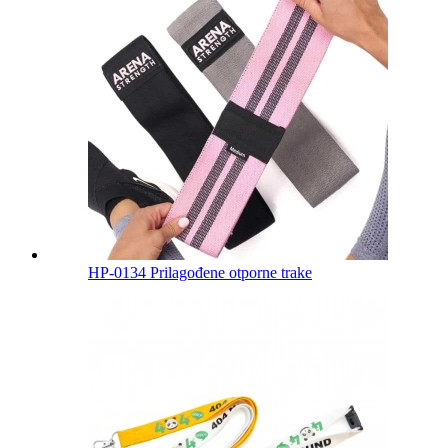
HP-0134 Prilagođene otporne trake