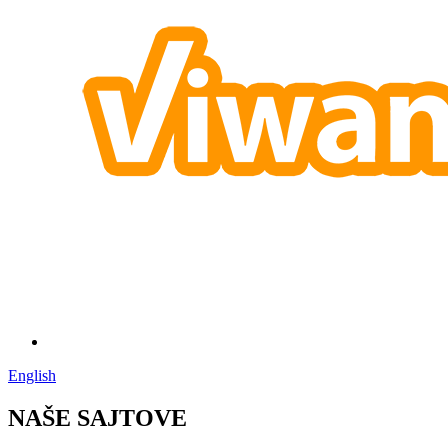
English
NAŠE SAJTOVE