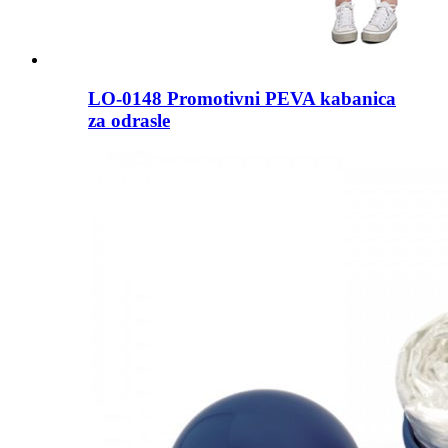
LO-0148 Promotivni PEVA kabanica
za odrasle