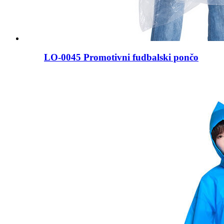
LO-0045 Promotivni fudbalski pončo