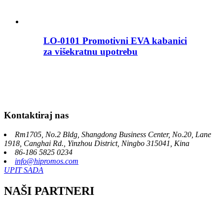
LO-0101 Promotivni EVA kabanici
za višekratnu upotrebu
Kontaktiraj nas
Rm1705, No.2 Bldg, Shangdong Business Center, No.20, Lane
1918, Canghai Rd., Yinzhou District, Ningbo 315041, Kina
86-186 5825 0234
info@hipromos.com
UPIT SADA
NAŠI PARTNERI