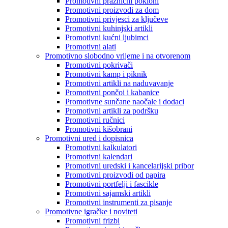
Promotivni praznični pokloni
Promotivni proizvodi za dom
Promotivni privjesci za ključeve
Promotivni kuhinjski artikli
Promotivni kućni ljubimci
Promotivni alati
Promotivno slobodno vrijeme i na otvorenom
Promotivni pokrivači
Promotivni kamp i piknik
Promotivni artikli na naduvavanje
Promotivni pončoi i kabanice
Promotivne sunčane naočale i dodaci
Promotivni artikli za podršku
Promotivni ručnici
Promotivni kišobrani
Promotivni ured i dopisnica
Promotivni kalkulatori
Promotivni kalendari
Promotivni uredski i kancelarijski pribor
Promotivni proizvodi od papira
Promotivni portfelji i fascikle
Promotivni sajamski artikli
Promotivni instrumenti za pisanje
Promotivne igračke i noviteti
Promotivni frizbi