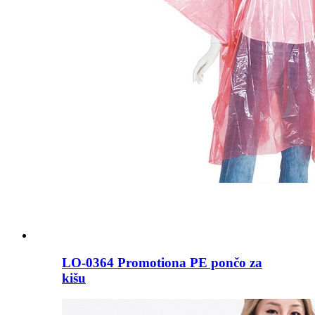
LO-0364 Promotiona PE pončo za
kišu