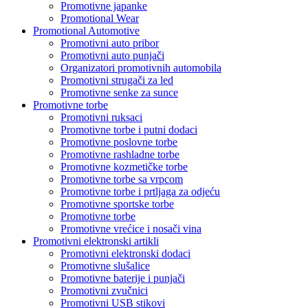
Promotivne japanke
Promotional Wear
Promotional Automotive
Promotivni auto pribor
Promotivni auto punjači
Organizatori promotivnih automobila
Promotivni strugači za led
Promotivne senke za sunce
Promotivne torbe
Promotivni ruksaci
Promotivne torbe i putni dodaci
Promotivne poslovne torbe
Promotivne rashladne torbe
Promotivne kozmetičke torbe
Promotivne torbe sa vrpcom
Promotivne torbe i prtljaga za odjeću
Promotivne sportske torbe
Promotivne torbe
Promotivne vrećice i nosači vina
Promotivni elektronski artikli
Promotivni elektronski dodaci
Promotivne slušalice
Promotivne baterije i punjači
Promotivni zvučnici
Promotivni USB stikovi