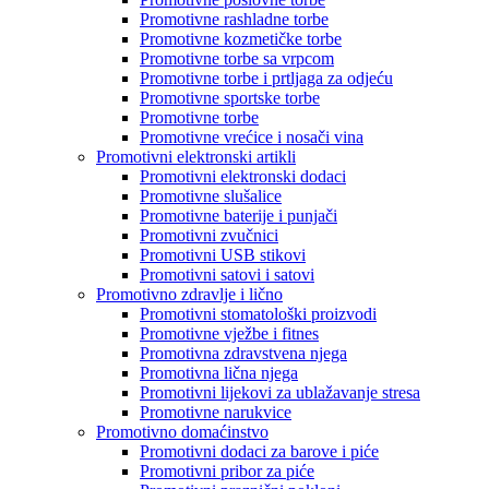
Promotivne rashladne torbe
Promotivne kozmetičke torbe
Promotivne torbe sa vrpcom
Promotivne torbe i prtljaga za odjeću
Promotivne sportske torbe
Promotivne torbe
Promotivne vrećice i nosači vina
Promotivni elektronski artikli
Promotivni elektronski dodaci
Promotivne slušalice
Promotivne baterije i punjači
Promotivni zvučnici
Promotivni USB stikovi
Promotivni satovi i satovi
Promotivno zdravlje i lično
Promotivni stomatološki proizvodi
Promotivne vježbe i fitnes
Promotivna zdravstvena njega
Promotivna lična njega
Promotivni lijekovi za ublažavanje stresa
Promotivne narukvice
Promotivno domaćinstvo
Promotivni dodaci za barove i piće
Promotivni pribor za piće