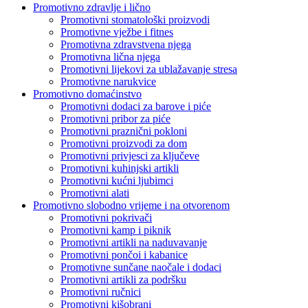
Promotivno zdravlje i lično
Promotivni stomatološki proizvodi
Promotivne vježbe i fitnes
Promotivna zdravstvena njega
Promotivna lična njega
Promotivni lijekovi za ublažavanje stresa
Promotivne narukvice
Promotivno domaćinstvo
Promotivni dodaci za barove i piće
Promotivni pribor za piće
Promotivni praznični pokloni
Promotivni proizvodi za dom
Promotivni privjesci za ključeve
Promotivni kuhinjski artikli
Promotivni kućni ljubimci
Promotivni alati
Promotivno slobodno vrijeme i na otvorenom
Promotivni pokrivači
Promotivni kamp i piknik
Promotivni artikli na naduvavanje
Promotivni pončoi i kabanice
Promotivne sunčane naočale i dodaci
Promotivni artikli za podršku
Promotivni ručnici
Promotivni kišobrani