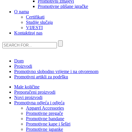
Promotivni zmajevi
Promotivne plišane igračke
O nama
Certifikati
Studije slučaja
VIJESTI
Kontaktiraj nas
Dom
Proizvodi
Promotivno slobodno vrijeme i na otvorenom
Promotivni artikli za podršku
Male količine
Preporučeni proizvodi
Novi proizvodi
Promotivna odjeća i odjeća
Apparel Accessories
Promotivne pregače
Promotivne bandane
Promotivne kape i šeširi
Promotivne japanke