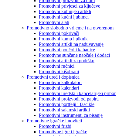
Promotivni proizvodi za dom
Promotivni privjesci za ključeve
Promotivni kuhinjski artikli
Promotivni kućni ljubimci
Promotivni alati
Promotivno slobodno vrijeme i na otvorenom
Promotivni pokrivači
Promotivni kamp i piknik
Promotivni artikli na naduvavanje
Promotivni pončoi i kabanice
Promotivne sunčane naočale i dodaci
Promotivni artikli za podršku
Promotivni ručnici
Promotivni kišobrani
Promotivni ured i dopisnica
Promotivni kalkulatori
Promotivni kalendari
Promotivni uredski i kancelarijski pribor
Promotivni proizvodi od papira
Promotivni portfelji i fascikle
Promotivni sajamski artikli
Promotivni instrumenti za pisanje
Promotivne igračke i noviteti
Promotivni frizbi
Promotivne igre i igračke