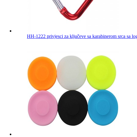
HH-1222 privjesci za ključeve sa karabinerom srca sa l