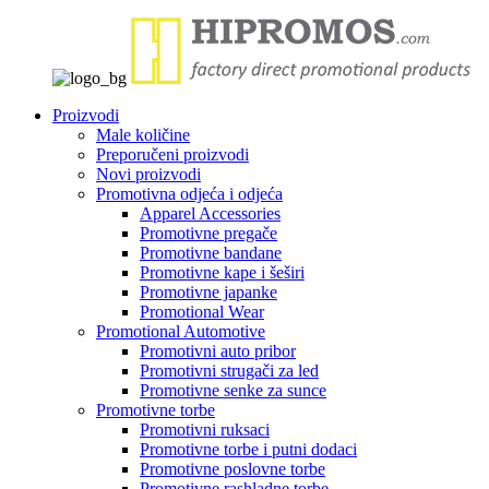
Proizvodi
Male količine
Preporučeni proizvodi
Novi proizvodi
Promotivna odjeća i odjeća
Apparel Accessories
Promotivne pregače
Promotivne bandane
Promotivne kape i šeširi
Promotivne japanke
Promotional Wear
Promotional Automotive
Promotivni auto pribor
Promotivni strugači za led
Promotivne senke za sunce
Promotivne torbe
Promotivni ruksaci
Promotivne torbe i putni dodaci
Promotivne poslovne torbe
Promotivne rashladne torbe