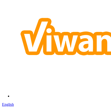
English