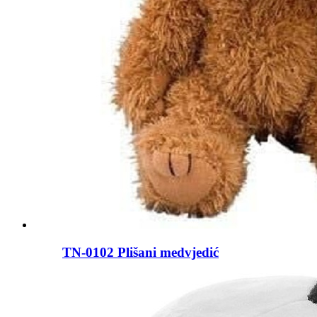
TN-0102 Plišani medvjedić