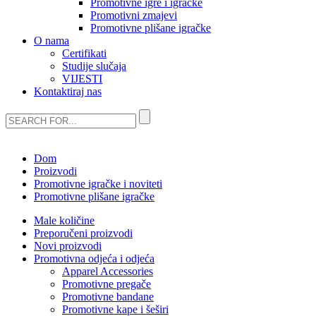
Promotivne igre i igračke
Promotivni zmajevi
Promotivne plišane igračke
O nama
Certifikati
Studije slučaja
VIJESTI
Kontaktiraj nas
Dom
Proizvodi
Promotivne igračke i noviteti
Promotivne plišane igračke
Male količine
Preporučeni proizvodi
Novi proizvodi
Promotivna odjeća i odjeća
Apparel Accessories
Promotivne pregače
Promotivne bandane
Promotivne kape i šeširi