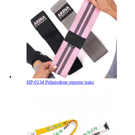
HP-0134 Prilagođene otporne trake