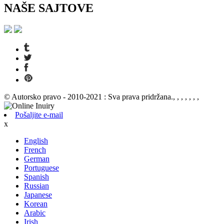
NAŠE SAJTOVE
© Autorsko pravo - 2010-2021 : Sva prava pridržana., , , , , , ,
Pošaljite e-mail
x
English
French
German
Portuguese
Spanish
Russian
Japanese
Korean
Arabic
Irish