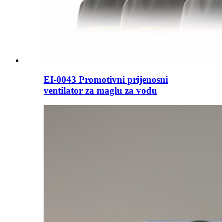
EI-0043 Promotivni prijenosni
ventilator za maglu za vodu