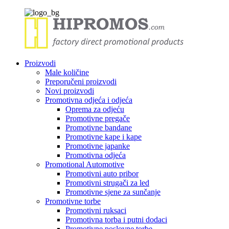
Proizvodi
Male količine
Preporučeni proizvodi
Novi proizvodi
Promotivna odjeća i odjeća
Oprema za odjeću
Promotivne pregače
Promotivne bandane
Promotivne kape i kape
Promotivne japanke
Promotivna odjeća
Promotional Automotive
Promotivni auto pribor
Promotivni strugači za led
Promotivne sjene za sunčanje
Promotivne torbe
Promotivni ruksaci
Promotivna torba i putni dodaci
Promotivne poslovne torbe