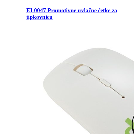
EI-0047 Promotivne uvlačne četke za
tipkovnicu