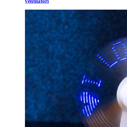
ventilatori