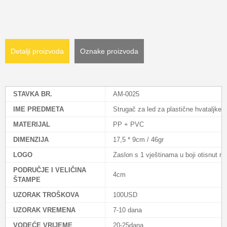
Detalji proizvoda
Oznake proizvoda
STAVKA BR.
AM-0025
IME PREDMETA
Strugač za led za plastične hvataljke
MATERIJAL
PP + PVC
DIMENZIJA
17,5 * 9cm / 46gr
LOGO
Zaslon s 1 vještinama u boji otisnut n
PODRUČJE I VELIČINA
4cm
ŠTAMPE
UZORAK TROŠKOVA
100USD
UZORAK VREMENA
7-10 dana
VODEĆE VRIJEME
20-25dana