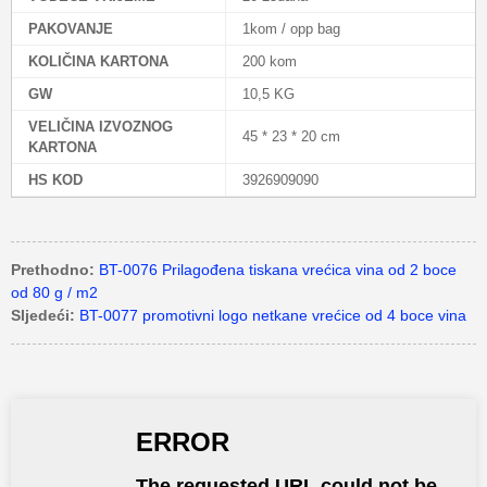
PAKOVANJE
1kom / opp bag
KOLIČINA KARTONA
200 kom
GW
10,5 KG
VELIČINA IZVOZNOG
45 * 23 * 20 cm
KARTONA
HS KOD
3926909090
Prethodno:
BT-0076 Prilagođena tiskana vrećica vina od 2 boce
od 80 g / m2
Sljedeći:
BT-0077 promotivni logo netkane vrećice od 4 boce vina