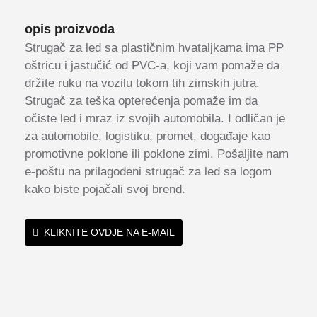
opis proizvoda
Strugač za led sa plastičnim hvataljkama ima PP
oštricu i jastučić od PVC-a, koji vam pomaže da
držite ruku na vozilu tokom tih zimskih jutra.
Strugač za teška opterećenja pomaže im da
očiste led i mraz iz svojih automobila. I odličan je
za automobile, logistiku, promet, događaje kao
promotivne poklone ili poklone zimi. Pošaljite nam
e-poštu na prilagođeni strugač za led sa logom
kako biste pojačali svoj brend.
KLIKNITE OVDJE NA E-MAIL