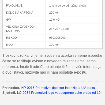
PAKOVANJE
1 kom po pojedinačnoj vrećici
KOLIČINA KARTONA
200 kom
GW
12,6 KG
VELIČINA IZVOZNOG
28 * 23 * 18 cm
KARTONA
HS KOD
9503008900
MOQ
100 kom
Troškovi uzorka, vrijeme izvođenja uzorka i vrijeme isporuke
često se razlikuju ovisno o navedenim zahtjevima, samo
referenca. Imate li određeno pitanje ili želite više informacija
o ovoj stavci, nazovite nas ili nam pošaljite e-poštu.
Prethodno:
HP-0016 Promotivni detektor intenziteta UV zraka
Sljedeći:
LO-0084 Promotivni logo vodootporne suhe vreće od 10 l