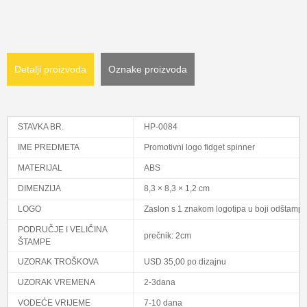
Detalji proizvoda
Oznake proizvoda
STAVKA BR.
HP-0084
IME PREDMETA
Promotivni logo fidget spinner
MATERIJAL
ABS
DIMENZIJA
8,3 × 8,3 × 1,2 cm
LOGO
Zaslon s 1 znakom logotipa u boji odštampa
PODRUČJE I VELIČINA
prečnik: 2cm
ŠTAMPE
UZORAK TROŠKOVA
USD 35,00 po dizajnu
UZORAK VREMENA
2-3dana
VODEĆE VRIJEME
7-10 dana